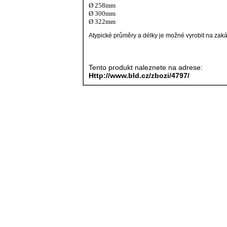
Ø 258mm
Ø 300mm
Ø 322mm
Atypické průměry a délky je možné vyrobit na za
Tento produkt naleznete na adrese:
Http://www.bld.cz/zbozi/4797/