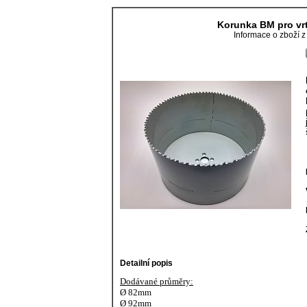
Korunka BM pro vr
Informace o zboží 
Detailní popis
Dodávané průměry:
Ø 82mm
Ø 92mm