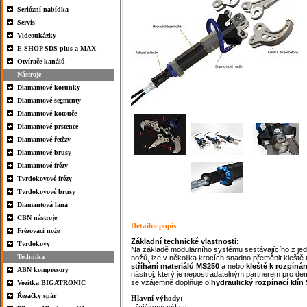
Seriózní nabídka
Servis
Videoukázky
E-SHOP SDS plus a MAX
Otvírače kanálů
Nástroje
Diamantové korunky
Diamantové segmenty
Diamantové kotouče
Diamantové prstence
Diamantové řetězy
Diamantové brusy
Diamantové frézy
Tvrdokovové frézy
Tvrdokovové brusy
Diamantová lana
CBN nástroje
Detailní popis
Frézovací nože
Základní technické vlastnosti:
Tvrdokovy
Na základě modulárního systému sestávajícího z je
Technika
nožů, lze v několika krocích snadno přeměnit kleště
stříhání materiálů
MS250
a nebo
kleště k rozpínán
ABN kompresory
nástroj, který je nepostradatelným partnerem pro d
se vzájemně doplňuje o
hydraulický
rozpínací
klín
Vozítka BIGATRONIC
Řezačky spár
Hlavní výhody:
- špičkový výkon