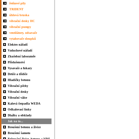
řetězové pily
TRIDENT
úhlová bruska
vibrační desky HC
vibrační pumpy
ventilátory, odsavače
vytahovače sloupků
Elektro nářadí
Vzduchové nářadí
Zkušební laboratoře
Příslušenství
Vysavače a fukary
Drtiče a třídiče
Hladičky betonu
Vibrační pěchy
Vibrační desky
Vibrační válce
Kalová čerpadla WEDA
Odkalovací linky
Dlažby a obklady
Jak na to...
Broušení betonu a živice
Broušení šamotu
Frézování živice, betonu a VDZ