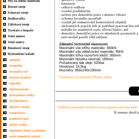
Pily na dělení materiálu
- hmotnost
Brusné stroje
- celková velikost
- vysoká produktivita
Frézovací stroje
- určeno pro demoliční práce s absencí vibrací
- ochrana životního prostředí
Drážkovačky
- využití při restaurování hostorických objektů
Zálivkové stroje
- záchranných pracích kde je potřebné pracovat bez ne
nedošlo ke zraněných osob, zřícení budov, atd.
Tryskače a loupače
- demolice, demoliční práce ve stísněných prostorech 
Vrtné motory
není možné použít větší zařízení
Vrtné stativy
Základní technické vlastnosti:
Maximální síla střihu materiálu: 360kN
Benzínové stroje
Maximální síla odtlačování materiálu: 95kN
Hydraulické nářadí
Maximální šířka rozevření kleští: 360mm
Maximální hloubka nástrojů: 180mm
agregáty
Požadovaný tlak oleje: 620bar
beranidla
Hmotnost: 19,5kg
Rozměry: 850x240x190mm
beranidla tyčí
Vytisknout na tiskárně
|
Poslat odkaz
bourací kladiva
čerpadla
elektrocentrály
P
hydraulické nůžky
HYDROBOX
jádrové vrtačky
Vkládat komentáře mohou pouze registrovaní uživatelé
K tomuto zboží j
kompresory
kotoučové pily
půdní vrtáky
regulátory tlaku a průtoku
ruční demoliční nářadí