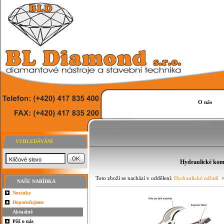
O nás
VYHLEDÁVÁNÍ
Hydraulické komb
Toto zboží se nachází v oddělení:
Hydraulické nářadí
>
NAŠE NABÍDKA
Novinky
Doporučujeme
Aktuálně
Píší o nás