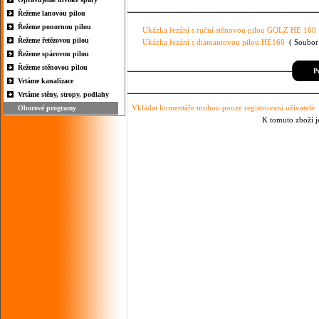
Řežeme lanovou pilou
Řežeme ponornou pilou
Ukázka řezání s ruční stěnovou pilou GÖLZ HE 160
Řežeme řetězovou pilou
Ukázka řezání s diamantovou pilou HE160
( Soubor 
Řežeme spárovou pilou
Řežeme stěnovou pilou
Po
Vrtáme kanalizace
Vrtáme stěny, stropy, podlahy
Vkládat komentáře mohou pouze registrovaní uživatelé
Oborové programy
K tomuto zboží j