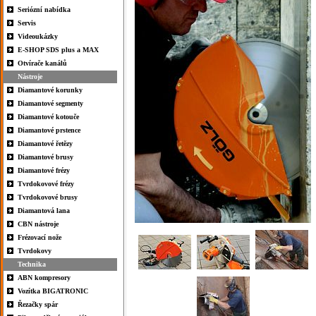
Seriózní nabídka
Servis
Videoukázky
E-SHOP SDS plus a MAX
Otvírače kanálů
Nástroje
Diamantové korunky
Diamantové segmenty
Diamantové kotouče
Diamantové prstence
Diamantové řetězy
Diamantové brusy
Diamantové frézy
Tvrdokovové frézy
Tvrdokovové brusy
Diamantová lana
CBN nástroje
Frézovací nože
Tvrdokovy
Technika
ABN kompresory
Vozítka BIGATRONIC
Řezačky spár