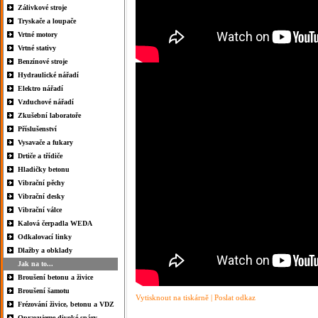
Zálivkové stroje
Tryskače a loupače
Vrtné motory
Vrtné stativy
Benzínové stroje
Hydraulické nářadí
Elektro nářadí
Vzduchové nářadí
Zkušební laboratoře
Příslušenství
Vysavače a fukary
Drtiče a třídiče
Hladičky betonu
Vibrační pěchy
Vibrační desky
Vibrační válce
Kalová čerpadla WEDA
Odkalovací linky
Dlažby a obklady
Jak na to...
Broušení betonu a živice
Broušení šamotu
Vytisknout na tiskárně
|
Poslat odkaz
Frézování živice, betonu a VDZ
Opravujeme divoké spáry