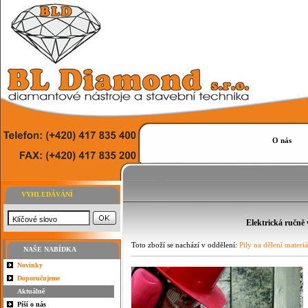
O nás
VYHLEDÁVÁNÍ
Elektrická ručně
Toto zboží se nachází v oddělení:
Pily na dělení materiá
NAŠE NABÍDKA
Novinky
Doporučujeme
Aktuálně
Píší o nás