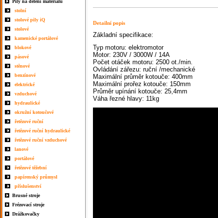
Pily na dělení materiálu
stolní
stolové pily iQ
Detailní popis
stolové
Základní specifikace:
kamenické portálové
Typ motoru: elektromotor
blokové
Motor: 230V / 3000W / 14A
pásové
Počet otáček motoru: 25
00 ot./min.
stěnové
Ovládání zářezu: ruční /mechanické
benzínové
Maximální průměr kotouče: 400mm
Maximální prořez kotouče: 150mm
elektrické
Průměr upínání kotouče: 25,4mm
vzduchové
Váha řezné hlavy: 11kg
hydraulické
okružní kotoučové
řetězové ruční
řetězové ruční hydraulické
řetězové ruční vzduchové
lanové
portálové
řetězové těžební
papírenský průmysl
příslušenství
Brusné stroje
Frézovací stroje
Drážkovačky