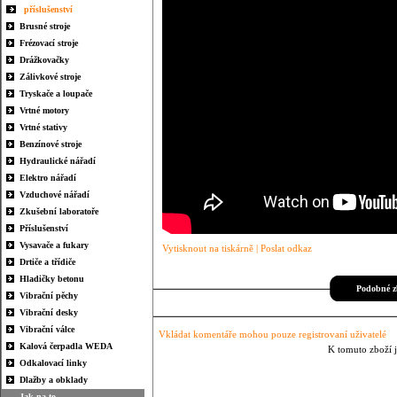
příslušenství
Brusné stroje
Frézovací stroje
Drážkovačky
Zálivkové stroje
Tryskače a loupače
Vrtné motory
Vrtné stativy
Benzínové stroje
Hydraulické nářadí
Elektro nářadí
Vzduchové nářadí
Zkušební laboratoře
Příslušenství
Vysavače a fukary
Vytisknout na tiskárně
|
Poslat odkaz
Drtiče a třídiče
Hladičky betonu
Podobné zb
Vibrační pěchy
Vibrační desky
Vibrační válce
Vkládat komentáře mohou pouze registrovaní uživatelé
Kalová čerpadla WEDA
K tomuto zboží 
Odkalovací linky
Dlažby a obklady
Jak na to...