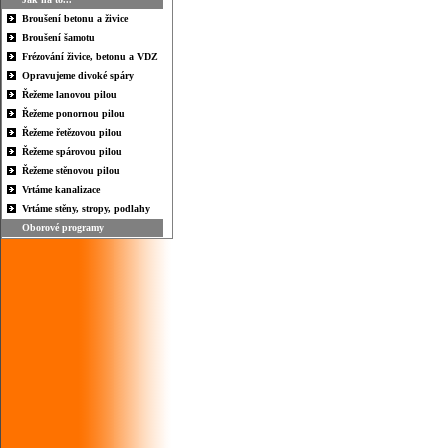
Broušení betonu a živice
Broušení šamotu
Frézování živice, betonu a VDZ
Opravujeme divoké spáry
Řežeme lanovou pilou
Řežeme ponornou pilou
Řežeme řetězovou pilou
Řežeme spárovou pilou
Řežeme stěnovou pilou
Vrtáme kanalizace
Vrtáme stěny, stropy, podlahy
Oborové programy