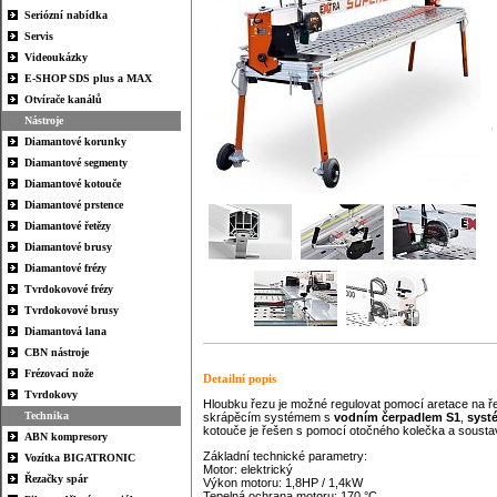
Seriózní nabídka
Servis
Videoukázky
E-SHOP SDS plus a MAX
Otvírače kanálů
Nástroje
Diamantové korunky
Diamantové segmenty
Diamantové kotouče
Diamantové prstence
Diamantové řetězy
Diamantové brusy
Diamantové frézy
Tvrdokovové frézy
Tvrdokovové brusy
Diamantová lana
CBN nástroje
Frézovací nože
Detailní popis
Tvrdokovy
Hloubku řezu je možné regulovat pomocí aretace na řeza
Technika
skrápěcím systémem s
vodním čerpadlem
S1
,
syst
kotouče je řešen s pomocí otočného kolečka a soustavy 
ABN kompresory
Základní technické parametry:
Vozítka BIGATRONIC
Motor: elektrický
Řezačky spár
Výkon motoru: 1,8HP / 1,4kW
Tepelná ochrana motoru: 170 °C