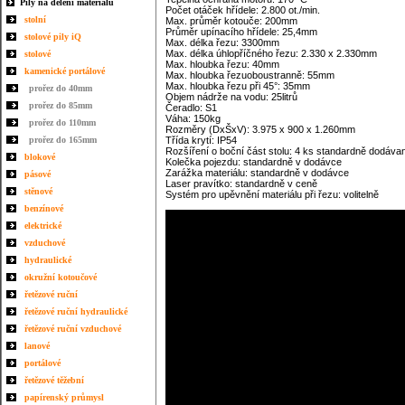
Pily na dělení materiálu
Počet otáček hřídele: 2.800 ot./min.
stolní
Max. průměr kotouče: 200mm
Průměr upínacího hřídele: 25,4mm
stolové pily iQ
Max. délka řezu: 3300mm
Max. délka úhlopříčného řezu: 2.330 x 2.330mm
stolové
Max. hloubka řezu: 40mm
kamenické portálové
Max. hloubka řezuoboustranně: 55mm
Max. hloubka řezu při 45°: 35mm
prořez do 40mm
Objem nádrže na vodu: 25litrů
prořez do 85mm
Čeradlo: S1
Váha: 150kg
prořez do 110mm
Rozměry (DxŠxV): 3.975 x 900 x 1.260mm
prořez do 165mm
Třída krytí: IP54
Rozšíření o boční část stolu: 4 ks standardně dodáva
blokové
Kolečka pojezdu: standardně v dodávce
Zarážka materiálu: standardně v dodávce
pásové
Laser pravítko: standardně v ceně
stěnové
Systém pro upěvnění materiálu při řezu: volitelně
benzínové
elektrické
vzduchové
hydraulické
okružní kotoučové
řetězové ruční
řetězové ruční hydraulické
řetězové ruční vzduchové
lanové
portálové
řetězové těžební
papírenský průmysl