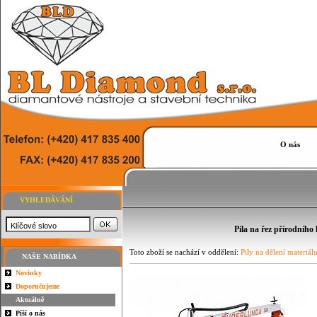
O nás
VYHLEDÁVÁNÍ
Pila na řez přírodní
Toto zboží se nachází v oddělení:
Pily na dělení materiál
NAŠE NABÍDKA
Novinky
Doporučujeme
Aktuálně
Píší o nás