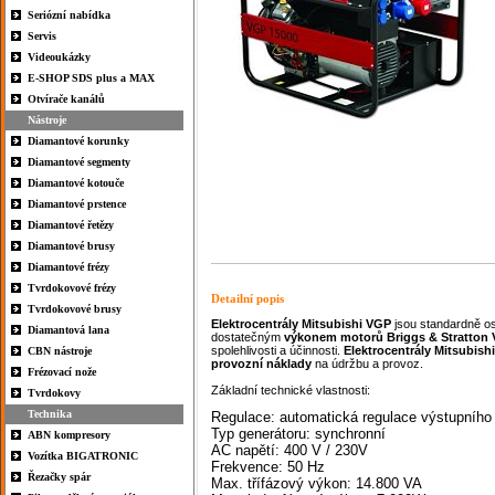
Seriózní nabídka
Servis
Videoukázky
E-SHOP SDS plus a MAX
Otvírače kanálů
Nástroje
Diamantové korunky
Diamantové segmenty
Diamantové kotouče
Diamantové prstence
Diamantové řetězy
Diamantové brusy
Diamantové frézy
Tvrdokovové frézy
Detailní popis
Tvrdokovové brusy
Elektrocentrály
Mitsubishi
VGP
jsou standardně 
Diamantová lana
dostatečným
výkonem
motorů
Briggs & Stratton
spolehlivosti a účinnosti.
Elektrocentrály
Mitsubishi
CBN nástroje
provozní
náklady
na údržbu a provoz.
Frézovací nože
Základní technické vlastnosti:
Tvrdokovy
Technika
Regulace: automatická regulace výstupního
Typ generátoru: synchronní
ABN kompresory
AC napětí: 400 V / 230V
Vozítka BIGATRONIC
Frekvence: 50 Hz
Řezačky spár
Max. třífázový výkon: 14.800 VA