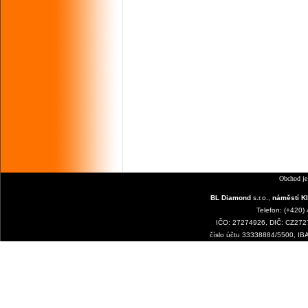
Obchod je
BL Diamond
s.r.o.,
náměstí Kl
Telefon: (+420)
IČO: 27274926, DIČ: CZ2727
číslo účtu 33338884/5500, I