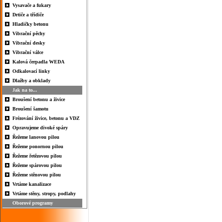
Vysavače a fukary
Drtiče a třídiče
Hladičky betonu
Vibrační pěchy
Vibrační desky
Vibrační válce
Kalová čerpadla WEDA
Odkalovací linky
Dlažby a obklady
Jak na to...
Broušení betonu a živice
Broušení šamotu
Frézování živice, betonu a VDZ
Opravujeme divoké spáry
Řežeme lanovou pilou
Řežeme ponornou pilou
Řežeme řetězovou pilou
Řežeme spárovou pilou
Řežeme stěnovou pilou
Vrtáme kanalizace
Vrtáme stěny, stropy, podlahy
Oborové programy