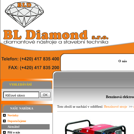
O nás
VYHLEDÁVÁNÍ
Benzínová elektr
Toto zboží se nachází v oddělení:
Benzínové stroje
>>
NAŠE NABÍDKA
Novinky
Doporučujeme
Aktuálně
Píší o nás