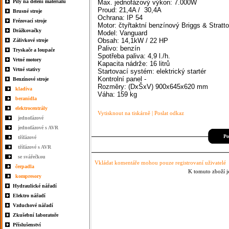
Pily na dělení materiálu
Max. jednofázový výkon: 7.000W
Proud: 21,4A / 30,4A
Brusné stroje
Ochrana: IP 54
Frézovací stroje
Motor: čtyřtaktní benzínový Briggs & Stratt
Drážkovačky
Model: Vanguard
Obsah: 14,1kW / 22 HP
Zálivkové stroje
Palivo: benzín
Tryskače a loupače
Spotřeba paliva: 4,9 l./h.
Vrtné motory
Kapacita nádrže: 16 litrů
Vrtné stativy
Startovací systém: elektrický startér
Kontrolní panel -
Benzínové stroje
Rozměry: (DxŠxV) 900x645x620 mm
kladiva
Váha: 159 kg
beranidla
elektrocentrály
Vytisknout na tiskárně
|
Poslat odkaz
jednofázové
jednofázové s AVR
Po
třífázové
třífázové s AVR
se svářečkou
Vkládat komentáře mohou pouze registrovaní uživatelé
čerpadla
K tomuto zboží j
kompresory
Hydraulické nářadí
Elektro nářadí
Vzduchové nářadí
Zkušební laboratoře
Příslušenství