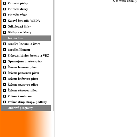
K tomuto zboží j
Vibrační pěchy
Vibrační desky
Vibrační válce
Kalová čerpadla WEDA
Odkalovací linky
Dlažby a obklady
Jak na to...
Broušení betonu a živice
Broušení šamotu
Frézování živice, betonu a VDZ
Opravujeme divoké spáry
Řežeme lanovou pilou
Řežeme ponornou pilou
Řežeme řetězovou pilou
Řežeme spárovou pilou
Řežeme stěnovou pilou
Vrtáme kanalizace
Vrtáme stěny, stropy, podlahy
Oborové programy