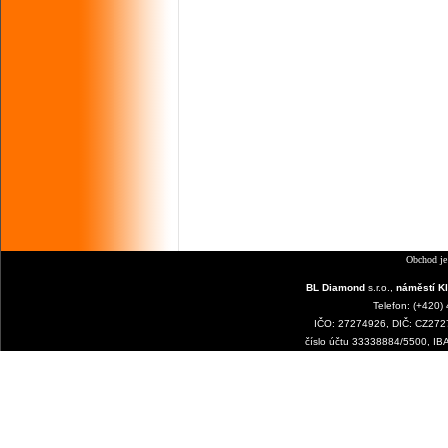
Obchod je
BL Diamond
s.r.o.,
náměstí Kl
Telefon: (+420)
IČO: 27274926, DIČ: CZ2727
číslo účtu 33338884/5500, I