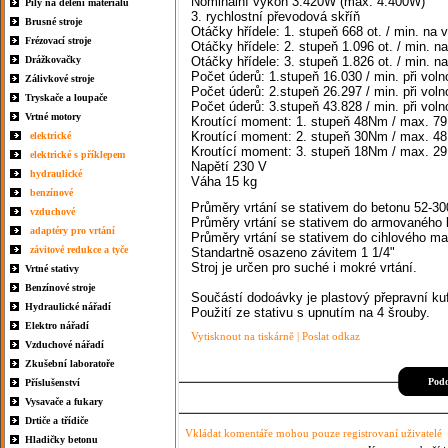
Nominální výkon 3.420W (max. 4.400W)
Pily na dělení materiálu
3. rychlostní převodová skříň
Brusné stroje
Otáčky hřídele: 1. stupeň 668 ot. / min. na 
Frézovací stroje
Otáčky hřídele: 2. stupeň 1.096 ot. / min. n
Drážkovačky
Otáčky hřídele: 3. stupeň 1.826 ot. / min. n
Počet úderů: 1.stupeň 16.030 / min. při voln
Zálivkové stroje
Počet úderů: 2.stupeň 26.297 / min. při voln
Tryskače a loupače
Počet úderů: 3.stupeň 43.828 / min. při voln
Vrtné motory
Kroutící moment: 1. stupeň 48Nm / max. 7
Kroutící moment: 2. stupeň 30Nm / max. 4
elektrické
Kroutící moment: 3. stupeň 18Nm / max. 2
elektrické s příklepem
Napětí 230 V
hydraulické
Váha 15 kg
benzínové
Průměry vrtání se stativem do betonu 52-3
vzduchové
Průměry vrtání se stativem do armovaného
adaptéry pro vrtání
Průměry vrtání se stativem do cihlového ma
závitové redukce a tyče
Standartně osazeno závitem 1 1/4"
Stroj je určen pro suché i mokré vrtání.
Vrtné stativy
Benzínové stroje
Součástí dodoávky je plastový přepravní kuf
Hydraulické nářadí
Použití ze stativu s upnutím na 4 šrouby.
Elektro nářadí
Vytisknout na tiskárně
|
Poslat odkaz
Vzduchové nářadí
Zkušební laboratoře
Podo
Příslušenství
Vysavače a fukary
Drtiče a třídiče
Vkládat komentáře mohou pouze registrovaní uživatelé
Hladičky betonu