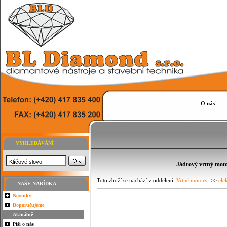
O nás
VYHLEDÁVÁNÍ
Jádrový vrtný mot
Toto zboží se nachází v oddělení:
Vrtné motory
>>
ele
NAŠE NABÍDKA
Novinky
Doporučujeme
Aktuálně
Píší o nás