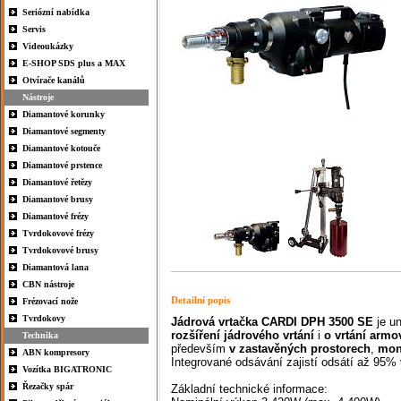
Seriózní nabídka
Servis
Videoukázky
E-SHOP SDS plus a MAX
Otvírače kanálů
Nástroje
Diamantové korunky
Diamantové segmenty
Diamantové kotouče
Diamantové prstence
Diamantové řetězy
Diamantové brusy
Diamantové frézy
Tvrdokovové frézy
Tvrdokovové brusy
Diamantová lana
CBN nástroje
Detailní popis
Frézovací nože
Tvrdokovy
Jádrová
vrtačka
CARDI DPH 3500
SE
je u
rozšíření
jádrového
vrtání
i
o
vrtání
armo
Technika
především
v
zastavěných
prostorech
,
mon
ABN kompresory
Integrované odsávání zajistí odsátí až 95%
Vozítka BIGATRONIC
Řezačky spár
Základní technické informace: