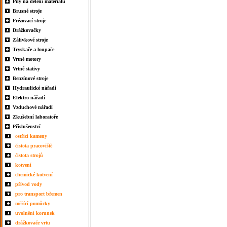
Pily na dělení materiálu
Brusné stroje
Frézovací stroje
Drážkovačky
Zálivkové stroje
Tryskače a loupače
Vrtné motory
Vrtné stativy
Benzínové stroje
Hydraulické nářadí
Elektro nářadí
Vzduchové nářadí
Zkušební laboratoře
Příslušenství
ostřící kameny
čistota pracoviště
čistota strojů
kotvení
chemické kotvení
přívod vody
pro transport břemen
měřící pomůcky
uvolnění korunek
drážkovače vrtu