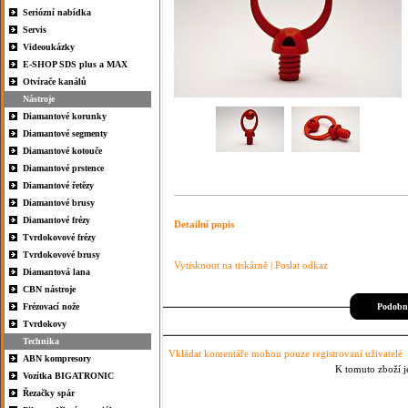
Seriózní nabídka
Servis
Videoukázky
E-SHOP SDS plus a MAX
Otvírače kanálů
Nástroje
Diamantové korunky
Diamantové segmenty
Diamantové kotouče
Diamantové prstence
Diamantové řetězy
Diamantové brusy
Diamantové frézy
Detailní popis
Tvrdokovové frézy
Tvrdokovové brusy
Vytisknout na tiskárně
|
Poslat odkaz
Diamantová lana
CBN nástroje
Frézovací nože
Podobné
Tvrdokovy
Technika
Vkládat komentáře mohou pouze registrovaní uživatelé
ABN kompresory
K tomuto zboží j
Vozítka BIGATRONIC
Řezačky spár