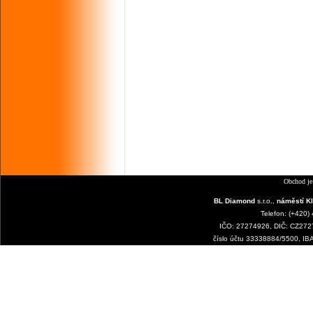
Obchod je
BL Diamond
s.r.o.,
náměstí Kl
Telefon: (+420)
IČO: 27274926, DIČ: CZ2727
číslo účtu 33338884/5500, I