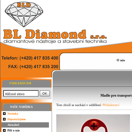
O nás
VYHLEDÁVÁNÍ
Madlo pro transport
Toto zboží se nachází v oddělení:
Příslušenství
NAŠE NABÍDKA
Novinky
Doporučujeme
Aktuálně
Píší o nás