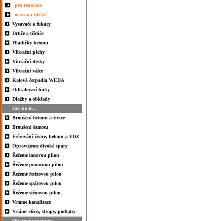
pro renovace
ochrana zdraví
Vysavače a fukary
Drtiče a třídiče
Hladičky betonu
Vibrační pěchy
Vibrační desky
Vibrační válce
Kalová čerpadla WEDA
Odkalovací linky
Dlažby a obklady
Jak na to...
Broušení betonu a živice
Broušení šamotu
Frézování živice, betonu a VDZ
Opravujeme divoké spáry
Řežeme lanovou pilou
Řežeme ponornou pilou
Řežeme řetězovou pilou
Řežeme spárovou pilou
Řežeme stěnovou pilou
Vrtáme kanalizace
Vrtáme stěny, stropy, podlahy
Oborové programy