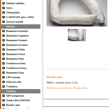
Seriózní nabídka
Servis
Videoukázky
E-SHOP SDS plus a MAX
Otvírače kanálů
Nástroje
Diamantové korunky
Diamantové segmenty
Diamantové kotouče
Diamantové prstence
Diamantové řetězy
Diamantové brusy
Diamantové frézy
Tvrdokovové frézy
Tvrdokovové brusy
Diamantová lana
Detailní popis
CBN nástroje
Frézovací nože
Délka v suchém stavu 1,2m
Tvrdokovy
Vytisknout na tiskárně
|
Poslat odkaz
Technika
ABN kompresory
Vozítka BIGATRONIC
Řezačky spár