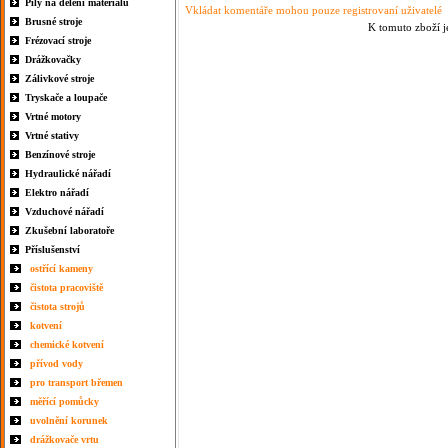
Pily na dělení materiálu
Vkládat komentáře mohou pouze registrovaní uživatelé
Brusné stroje
K tomuto zboží j
Frézovací stroje
Drážkovačky
Zálivkové stroje
Tryskače a loupače
Vrtné motory
Vrtné stativy
Benzínové stroje
Hydraulické nářadí
Elektro nářadí
Vzduchové nářadí
Zkušební laboratoře
Příslušenství
ostřící kameny
čistota pracoviště
čistota strojů
kotvení
chemické kotvení
přívod vody
pro transport břemen
měřící pomůcky
uvolnění korunek
drážkovače vrtu