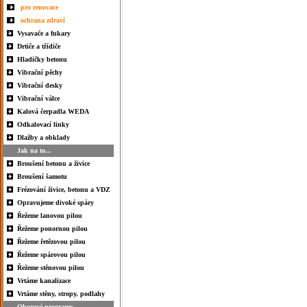
pro renovace
ochrana zdraví
Vysavače a fukary
Drtiče a třídiče
Hladičky betonu
Vibrační pěchy
Vibrační desky
Vibrační válce
Kalová čerpadla WEDA
Odkalovací linky
Dlažby a obklady
Jak na to...
Broušení betonu a živice
Broušení šamotu
Frézování živice, betonu a VDZ
Opravujeme divoké spáry
Řežeme lanovou pilou
Řežeme ponornou pilou
Řežeme řetězovou pilou
Řežeme spárovou pilou
Řežeme stěnovou pilou
Vrtáme kanalizace
Vrtáme stěny, stropy, podlahy
Oborové programy