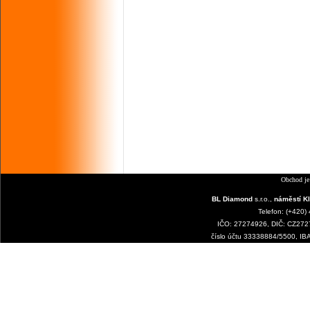
Obchod je
BL Diamond
s.r.o.,
náměstí Kl
Telefon: (+420)
IČO: 27274926, DIČ: CZ2727
číslo účtu 33338884/5500, I