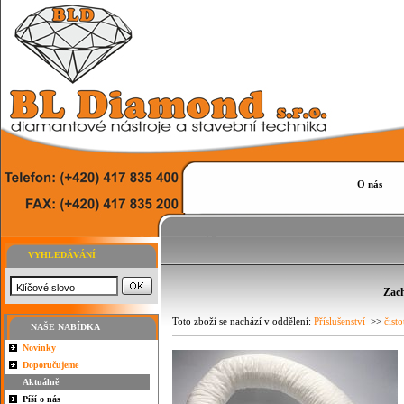
O nás
VYHLEDÁVÁNÍ
Zach
Toto zboží se nachází v oddělení:
Příslušenství
>>
čisto
NAŠE NABÍDKA
Novinky
Doporučujeme
Aktuálně
Píší o nás